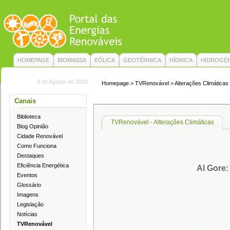
HOMEPAGE
BIOMASSA
EÓLICA
GEOTÉRMICA
HÍDRICA
HIDROGÉ
8 de Agosto de 2026
Homepage
>
TVRenovável
>
Alterações Climáticas
Canais
Biblioteca
TVRenovável - Alterações Climáticas
Blog Opinião
Cidade Renovável
Como Funciona
Destaques
Eficiência Energética
Al Gore:
Eventos
Glossário
Imagens
Legislação
Notícias
TVRenovável