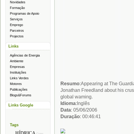
Novidades
Formação
Programas de Apoio
Serviços
Emprego
Parceiros
Projectos
Links
Agências de Energia
Ambiente
Empresas
Instituições
Links Verdes
Resumo
:Appearing at The Guardia
Motores
Jonathan Freedland about his crus
Publicações
Blogs&Forums
global waming.
Idioma
:Inglês
Links Google
Data
: 05/06/2006
Duração
: 00:46:41
Tags
HÍDRICA
Como