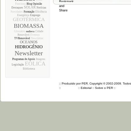
Funciona
Blog Opinião
SOLAR
Destaques
Notícias
Novidades
Formação
Eficiência
Energética
Emprego
GEOTÉRMICA
BIOMASSA
Glossário
Cidade
mallorca
Renovável
Eventos
TVRenovável
Newsletter
OCEANOS
HIDROGÉNIO
Newsletter
Programas de Apoio
Imagens
EÓLICA
Legislação
Biblioteca
:: Produzido por PER. Copyright © 2002-2009. Todos o
::
::
Editorial
::
Sobre o PER
::