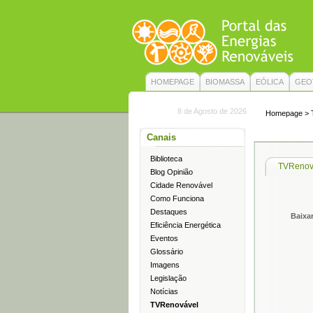
HOMEPAGE
BIOMASSA
EÓLICA
GEO
8 de Agosto de 2026
Homepage
>
Canais
Biblioteca
TVRenová
Blog Opinião
Cidade Renovável
Como Funciona
Destaques
Baixa
Eficiência Energética
Eventos
Glossário
Imagens
Legislação
Notícias
TVRenovável