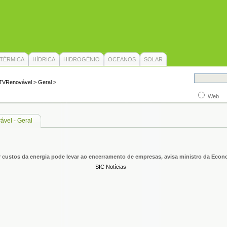
TÉRMICA
HÍDRICA
HIDROGÉNIO
OCEANOS
SOLAR
TVRenovável
>
Geral
>
Web
vel - Geral
r custos da energia pode levar ao encerramento de empresas, avisa ministro da Econ
SIC Notícias