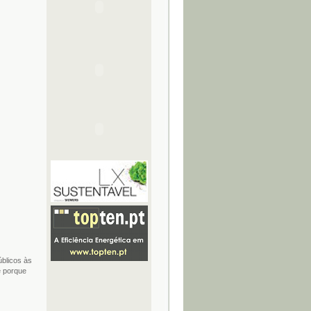
úblicos às
é porque