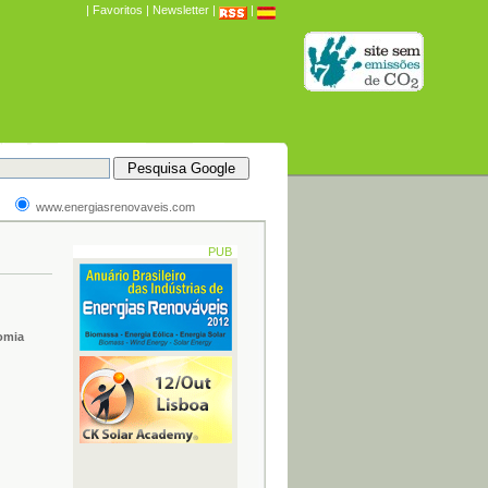
|
Favoritos
|
Newsletter
|
|
www.energiasrenovaveis.com
PUB
omia