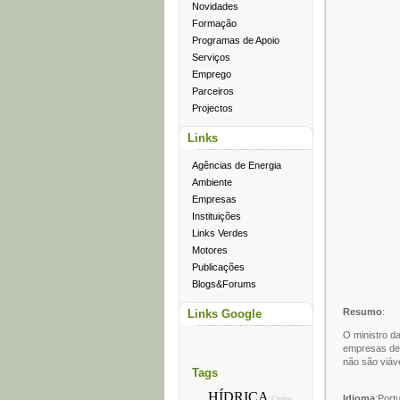
Novidades
Formação
Programas de Apoio
Serviços
Emprego
Parceiros
Projectos
Links
Agências de Energia
Ambiente
Empresas
Instituições
Links Verdes
Motores
Publicações
Blogs&Forums
Resumo
:
Links Google
O ministro d
empresas de 
não são viáv
Tags
HÍDRICA
Idioma
:Port
Como