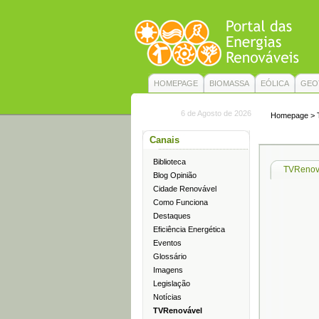
HOMEPAGE
BIOMASSA
EÓLICA
GEO
6 de Agosto de 2026
Homepage
>
Canais
Biblioteca
TVRenová
Blog Opinião
Cidade Renovável
Como Funciona
Destaques
Eficiência Energética
Eventos
Glossário
Imagens
Legislação
Notícias
TVRenovável