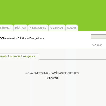
TÉRMICA
HÍDRICA
HIDROGÉNIO
OCEANOS
SOLAR
TVRenovável
>
Eficiência Energética
>
Web
vel - Eficiência Energética
iNOVA ENERGIA#2 - FAMÍLIAS EFICIENTES
Tv Energia