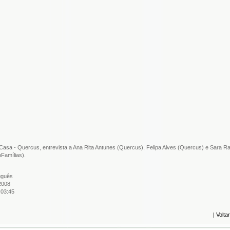
Casa - Quercus, entrevista a Ana Rita Antunes (Quercus), Felipa Alves (Quercus) e Sara 
oFamílias).
uguês
2008
:03:45
|
Voltar