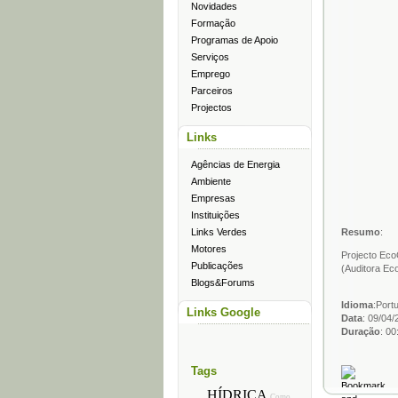
Novidades
Formação
Programas de Apoio
Serviços
Emprego
Parceiros
Projectos
Links
Agências de Energia
Ambiente
Empresas
Instituições
Links Verdes
Resumo
:
Motores
Projecto Eco
Publicações
(Auditora Ec
Blogs&Forums
Idioma
:Port
Links Google
Data
: 09/04/
Duração
: 00
Tags
HÍDRICA
Como