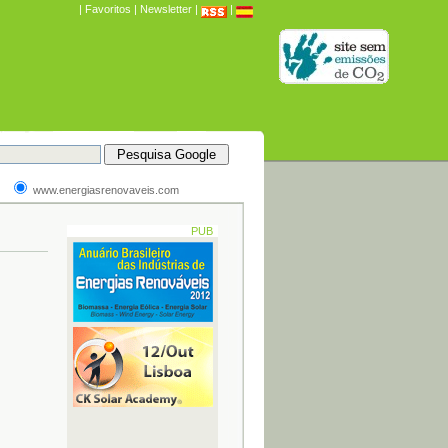
|
Favoritos
|
Newsletter
|
|
www.energiasrenovaveis.com
PUB