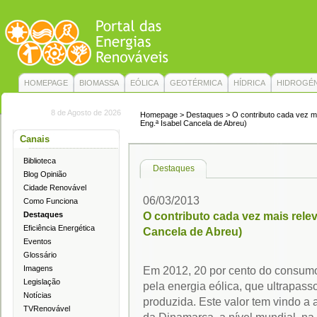
HOMEPAGE
BIOMASSA
EÓLICA
GEOTÉRMICA
HÍDRICA
HIDROGÉ
8 de Agosto de 2026
Homepage
> Destaques > O contributo cada vez ma
Eng.ª Isabel Cancela de Abreu)
Canais
Biblioteca
Destaques
Blog Opinião
Cidade Renovável
06/03/2013
Como Funciona
O contributo cada vez mais relev
Destaques
Eficiência Energética
Cancela de Abreu)
Eventos
Glossário
Imagens
Em 2012, 20 por cento do consumo 
Legislação
pela energia eólica, que ultrapass
Notícias
produzida. Este valor tem vindo a 
TVRenovável