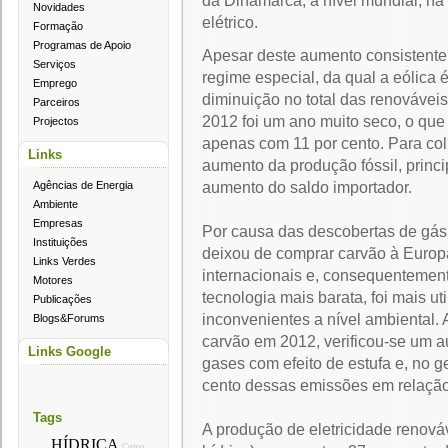
da Dinamarca, a nível mundial, na
Novidades
elétrico.
Formação
Programas de Apoio
Apesar deste aumento consistente
Serviços
regime especial, da qual a eólica 
Emprego
diminuição no total das renováveis
Parceiros
2012 foi um ano muito seco, o que 
Projectos
apenas com 11 por cento. Para co
Links
aumento da produção fóssil, prin
aumento do saldo importador.
Agências de Energia
Ambiente
Empresas
Por causa das descobertas de gás 
Instituições
deixou de comprar carvão à Europ
Links Verdes
internacionais e, consequentemen
Motores
tecnologia mais barata, foi mais u
Publicações
inconvenientes a nível ambiental. 
Blogs&Forums
carvão em 2012, verificou-se um 
Links Google
gases com efeito de estufa e, no ge
cento dessas emissões em relação
Tags
A produção de eletricidade renová
HÍDRICA
Como