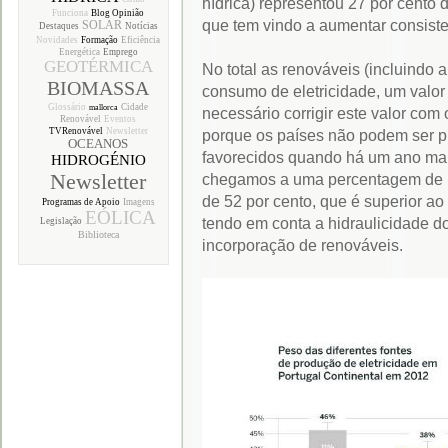
hídrica) representou 27 por cento
Funciona
Blog Opinião
que tem vindo a aumentar consist
SOLAR
Destaques
Notícias
Novidades
Formação
Eficiência
Energética
Emprego
GEOTÉRMICA
No total as renováveis (incluindo 
BIOMASSA
consumo de eletricidade, um valor 
Glossário
Cidade
mallorca
necessário corrigir este valor com 
Renovável
Eventos
TVRenovável
Newsletter
porque os países não podem ser p
OCEANOS
favorecidos quando há um ano mai
HIDROGÉNIO
Newsletter
chegamos a uma percentagem de in
de 52 por cento, que é superior ao 
Programas de Apoio
Imagens
EÓLICA
tendo em conta a hidraulicidade d
Legislação
Biblioteca
incorporação de renováveis.