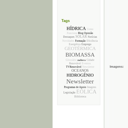
Tags
HÍDRICA
Como
Funciona
Blog Opinião
SOLAR
Destaques
Notícias
Novidades
Formação
Eficiência
Energética
Emprego
GEOTÉRMICA
BIOMASSA
Glossário
Cidade
mallorca
Renovável
Eventos
Imagens:
TVRenovável
Newsletter
OCEANOS
HIDROGÉNIO
Newsletter
Programas de Apoio
Imagens
EÓLICA
Legislação
Biblioteca