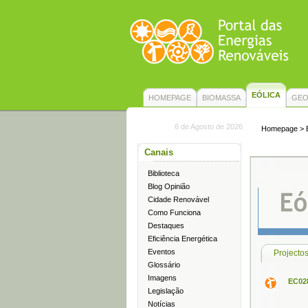
EÓLICA
HOMEPAGE
BIOMASSA
GEO
6 de Agosto de 2026
Homepage
>
Canais
Biblioteca
Blog Opinião
Cidade Renovável
Como Funciona
Destaques
Eficiência Energética
Eventos
Projectos
Glossário
Imagens
EC028
Legislação
Notícias