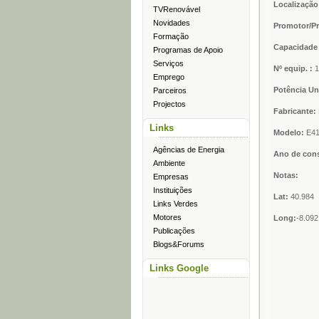
Localização
TVRenovável
Novidades
Promotor/Pr
Formação
Capacidade 
Programas de Apoio
Serviços
Nº equip. :
1
Emprego
Potência U
Parceiros
Projectos
Fabricante:
Links
Modelo:
E4
Agências de Energia
Ano de con
Ambiente
Notas:
Empresas
Instituições
Lat:
40.984
Links Verdes
Motores
Long:
-8.092
Publicações
Blogs&Forums
Links Google