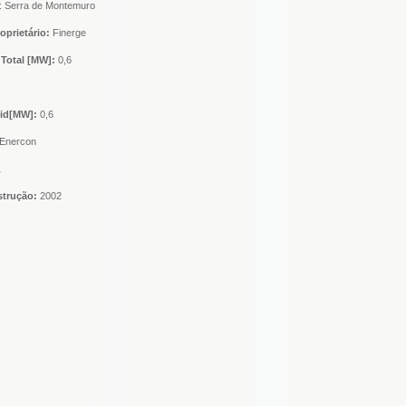
: Serra de Montemuro
oprietário:
Finerge
Total [MW]:
0,6
nid[MW]:
0,6
Enercon
1
strução:
2002