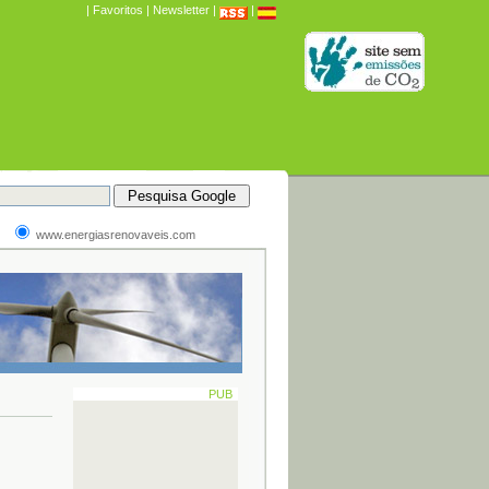
|
Favoritos
|
Newsletter
|
|
www.energiasrenovaveis.com
PUB