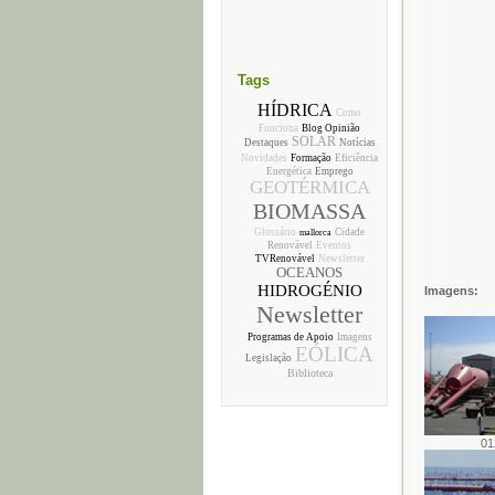
Tags
HÍDRICA
Como
Funciona
Blog Opinião
SOLAR
Destaques
Notícias
Novidades
Formação
Eficiência
Energética
Emprego
GEOTÉRMICA
BIOMASSA
Glossário
Cidade
mallorca
Renovável
Eventos
TVRenovável
Newsletter
OCEANOS
HIDROGÉNIO
Imagens:
Newsletter
Programas de Apoio
Imagens
EÓLICA
Legislação
Biblioteca
01