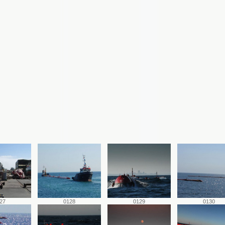
27
0128
0129
0130