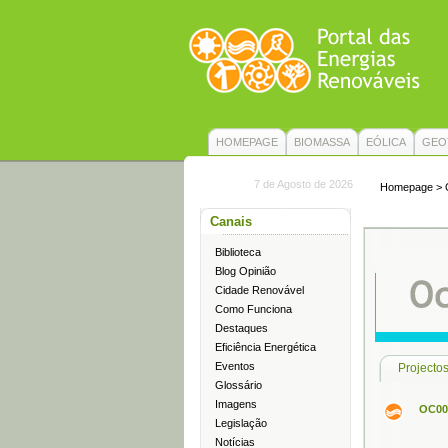
HOMEPAGE
BIOMASSA
EÓLICA
GEO
7 de Agosto de 2026
Homepage
>
Canais
Biblioteca
Blog Opinião
Cidade Renovável
Como Funciona
Destaques
Eficiência Energética
Eventos
Projecto
Glossário
Imagens
OC001
Legislação
Notícias