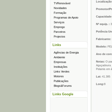
Localização
TVRenovável
Novidades
Promotor/Pr
Formação
Capacidade 
Programas de Apoio
Serviços
Nº equip. :
3
Emprego
Potência U
Parceiros
Projectos
Fabricante:
Links
Modelo:
PEL
Agências de Energia
Ano de con
Ambiente
Notas:
O par
Empresas
Aguçadoura. 
Instituições
Pelamis em á
Links Verdes
Motores
Lat:
41.385
Publicações
Long:
8
Blogs&Forums
Links Google