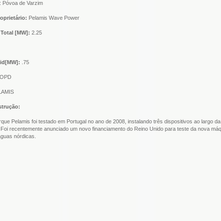
: Póvoa de Varzim
oprietário:
Pelamis Wave Power
Total [MW]:
2.25
nid[MW]:
.75
OPD
AMIS
strução:
que Pelamis foi testado em Portugal no ano de 2008, instalando três dispositivos ao largo da
Foi recentemente anunciado um novo financiamento do Reino Unido para teste da nova má
guas nórdicas.