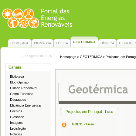
GEOTÉRMICA
HOMEPAGE
BIOMASSA
EÓLICA
HÍDRICA
HIDROGÉ
7 de Agosto de 2026
Homepage
>
GEOTÉRMICA
> Projectos em Portug
Canais
Biblioteca
Blog Opinião
Cidade Renovável
Como Funciona
Destaques
Eficiência Energética
Eventos
Projectos em Portugal - Luso
Glossário
Imagens
GBE31 - Luso
Legislação
Notícias