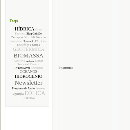
Tags
HÍDRICA
Como
Funciona
Blog Opinião
SOLAR
Destaques
Notícias
Novidades
Formação
Eficiência
Energética
Emprego
GEOTÉRMICA
BIOMASSA
Glossário
Cidade
mallorca
Renovável
Eventos
Imagens:
TVRenovável
Newsletter
OCEANOS
HIDROGÉNIO
Newsletter
Programas de Apoio
Imagens
EÓLICA
Legislação
Biblioteca