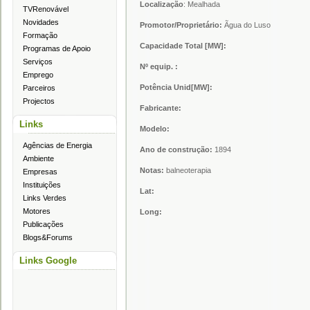
Localização
: Mealhada
TVRenovável
Novidades
Promotor/Proprietário:
Ãgua do Luso
Formação
Capacidade Total [MW]:
Programas de Apoio
Serviços
Nº equip. :
Emprego
Potência Unid[MW]:
Parceiros
Projectos
Fabricante:
Links
Modelo:
Agências de Energia
Ano de construção:
1894
Ambiente
Notas:
balneoterapia
Empresas
Instituições
Lat:
Links Verdes
Motores
Long:
Publicações
Blogs&Forums
Links Google