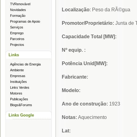
TVRenovável
Localização
: Peso da RÃ©gua
Novidades
Formação
Programas de Apoio
Promotor/Proprietário:
Junta de 
Serviços
Emprego
Capacidade Total [MW]:
Parceiros
Projectos
Nº equip. :
Links
Potência Unid[MW]:
Agências de Energia
Ambiente
Empresas
Fabricante:
Instituições
Links Verdes
Modelo:
Motores
Publicações
Ano de construção:
1923
Blogs&Forums
Links Google
Notas:
Aquecimento
Lat: