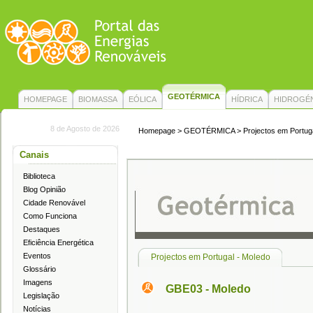
GEOTÉRMICA
HOMEPAGE
BIOMASSA
EÓLICA
HÍDRICA
HIDROGÉ
8 de Agosto de 2026
Homepage
>
GEOTÉRMICA
> Projectos em Portug
Canais
Biblioteca
Blog Opinião
Cidade Renovável
Como Funciona
Destaques
Eficiência Energética
Eventos
Projectos em Portugal - Moledo
Glossário
Imagens
GBE03 - Moledo
Legislação
Notícias