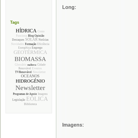
Long:
Tags
HÍDRICA
Como
Funciona
Blog Opinião
SOLAR
Destaques
Notícias
Novidades
Formação
Eficiência
Energética
Emprego
GEOTÉRMICA
BIOMASSA
Glossário
Cidade
mallorca
Renovável
Eventos
TVRenovável
Newsletter
OCEANOS
HIDROGÉNIO
Newsletter
Programas de Apoio
Imagens
EÓLICA
Legislação
Biblioteca
Imagens: