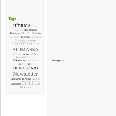
Tags
HÍDRICA
Como
Funciona
Blog Opinião
SOLAR
Destaques
Notícias
Novidades
Formação
Eficiência
Energética
Emprego
GEOTÉRMICA
BIOMASSA
Glossário
Cidade
mallorca
Renovável
Eventos
Imagens:
TVRenovável
Newsletter
OCEANOS
HIDROGÉNIO
Newsletter
Programas de Apoio
Imagens
EÓLICA
Legislação
Biblioteca