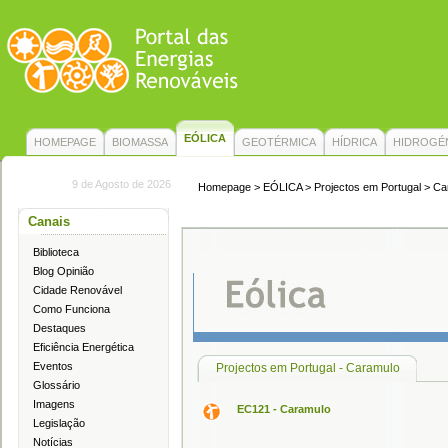
EÓLICA
HOMEPAGE
BIOMASSA
GEOTÉRMICA
HÍDRICA
HIDROGÉ
9 de Agosto de 2026
Homepage
>
EÓLICA
> Projectos em Portugal > C
Canais
Biblioteca
Blog Opinião
Cidade Renovável
Como Funciona
Destaques
Eficiência Energética
Eventos
Projectos em Portugal - Caramulo
Glossário
Imagens
EC121 - Caramulo
Legislação
Notícias