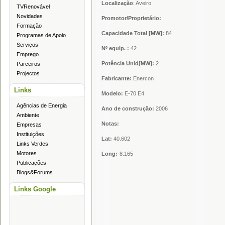
Localização
: Aveiro
TVRenovável
Novidades
Promotor/Proprietário:
Formação
Capacidade Total [MW]:
84
Programas de Apoio
Serviços
Nº equip. :
42
Emprego
Potência Unid[MW]:
2
Parceiros
Projectos
Fabricante:
Enercon
Links
Modelo:
E-70 E4
Agências de Energia
Ano de construção:
2006
Ambiente
Notas:
Empresas
Instituições
Lat:
40.602
Links Verdes
Motores
Long:
-8.165
Publicações
Blogs&Forums
Links Google