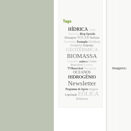
Tags
HÍDRICA
Como
Funciona
Blog Opinião
SOLAR
Destaques
Notícias
Novidades
Formação
Eficiência
Energética
Emprego
GEOTÉRMICA
BIOMASSA
Glossário
Cidade
mallorca
Renovável
Eventos
Imagens:
TVRenovável
Newsletter
OCEANOS
HIDROGÉNIO
Newsletter
Programas de Apoio
Imagens
EÓLICA
Legislação
Biblioteca