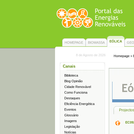
EÓLICA
HOMEPAGE
BIOMASSA
GEO
8 de Agosto de 2026
Homepage
>
Canais
Biblioteca
Blog Opinião
Cidade Renovável
Como Funciona
Destaques
Eficiência Energética
Eventos
Projecto
Glossário
Imagens
EC092
Legislação
Notícias