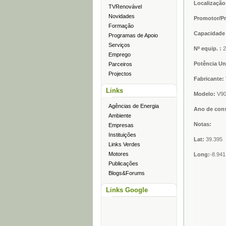
Localização
TVRenovável
Novidades
Promotor/Pr
Formação
Capacidade 
Programas de Apoio
Serviços
Nº equip. :
2
Emprego
Potência U
Parceiros
Projectos
Fabricante:
Links
Modelo:
V9
Agências de Energia
Ano de con
Ambiente
Notas:
Empresas
Instituições
Lat:
39.395
Links Verdes
Motores
Long:
-8.941
Publicações
Blogs&Forums
Links Google