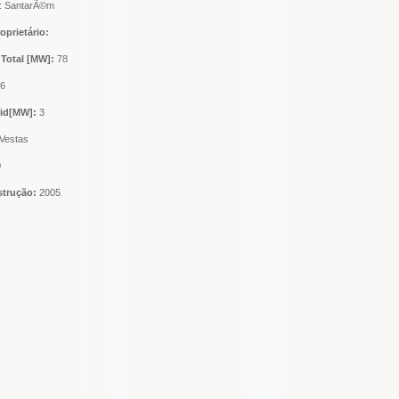
: SantarÃ©m
oprietário:
Total [MW]:
78
6
nid[MW]:
3
Vestas
0
strução:
2005