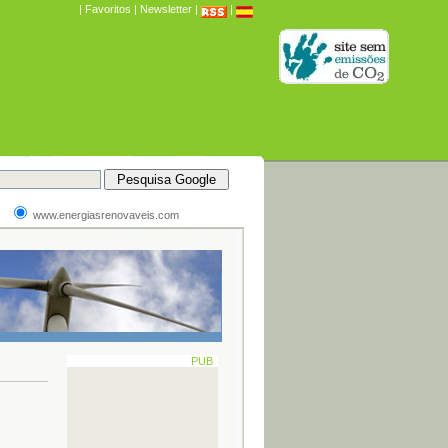
|
Favoritos
|
Newsletter
|
|
www.energiasrenovaveis.com
PUB